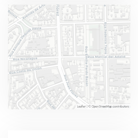
Leaflet
| ©
OpenStreetMap
contributors