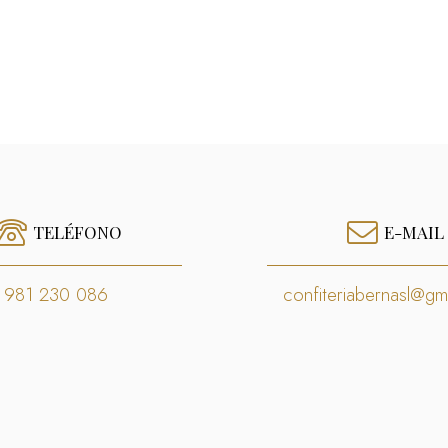
TELÉFONO
E-MAIL
981 230 086
confiteriabernasl@gm